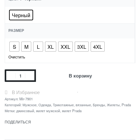
Черный
РАЗМЕР
S
M
L
XL
XXL
3XL
4XL
Очистить
В корзину
В Избранное
Артикул:
Mir-7901
Категорий:
Мужское
,
Одежда
,
Трикотажные, вязанные
,
Бренды
,
Жилеты
,
Prada
Метки:
джинсовый
,
жилет мужской
,
жилет Prada
ПОДЕЛИТЬСЯ