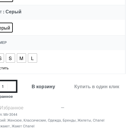
: Серый
Т
ерый
МЕР
S
S
M
L
стить
В корзину
Купить в один клик
ранное
 Избранное
л:
Mir-3044
рий:
Женское
,
Классические
,
Одежда
,
Бренды
,
Жилеты
,
Chanel
:
жакет
,
Жакет Chanel