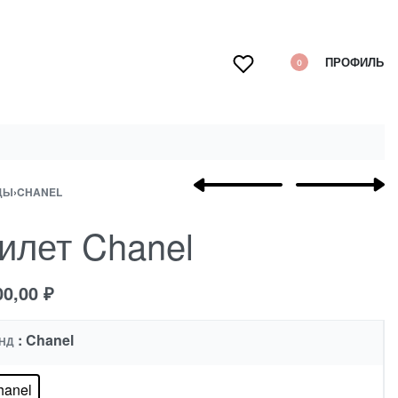
ПРОФИЛЬ
0
ДЫ
›
CHANEL
илет Chanel
00,00
₽
: Chanel
НД
hanel