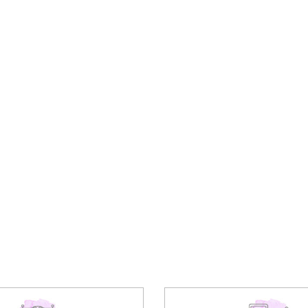
vlgari
Часы Gucci.
43000,00
₽