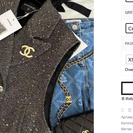
ЦВЕ
С
РАЗ
X
Очи
В Изб
В
Артику
Катего
Метки