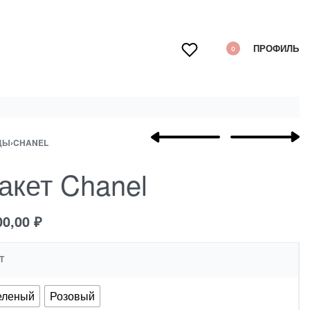
ПРОФИЛЬ
0
ДЫ
›
CHANEL
акет Chanel
00,00
₽
Т
еленый
Розовый