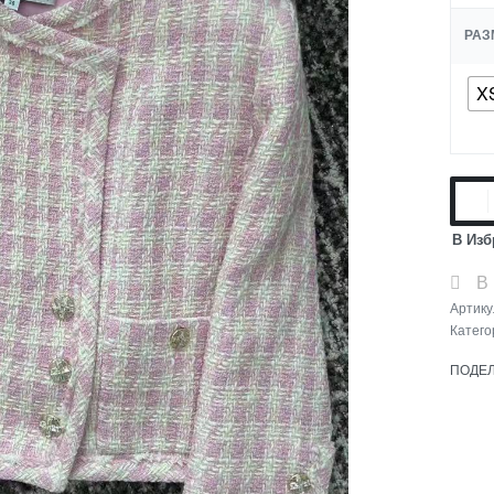
РАЗ
X
В Изб
В
Артику
Катего
ПОДЕ