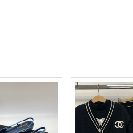
iu Miu
Сумка Louis Vuitton
29000,00
₽