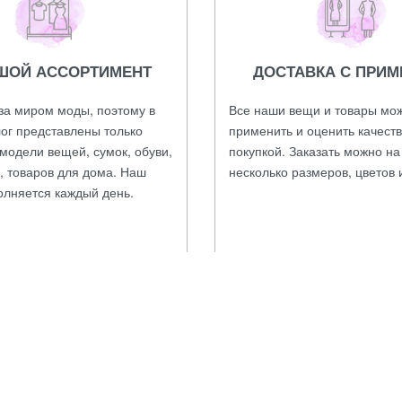
ШОЙ АССОРТИМЕНТ
ДОСТАВКА С ПРИМ
за миром моды, поэтому в
Все наши вещи и товары мо
ог представлены только
применить и оценить качест
модели вещей, сумок, обуви,
покупкой. Заказать можно н
, товаров для дома. Наш
несколько размеров, цветов 
олняется каждый день.
аказать в один клик, по телефону
+7 926-590-22-22
и
WhatsApp
, пр