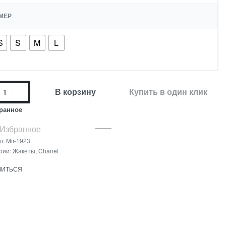
МЕР
S
S
M
L
В корзину
Купить в один клик
ранное
 Избранное
л:
Mir-1923
рии:
Жакеты
,
Chanel
ЛИТЬСЯ