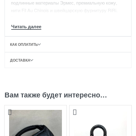
подлинные материалы Эрмес, премиальную кожу,
нити Fil Au Chinois и швейцарскую фурнитуру RiRi.
Весь процесс создания каждого изделия курирует
опытный сотрудник, длительное время постигавший
азы мастерства в модном доме Hermes.
-Без отличий от оригинала
КАК ОПЛАТИТЬ
-Доставим в полной упаковке бутика.
ДОСТАВКА
Вам также будет интересно…