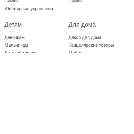
Сумки
Сумки
Ювелирные украшения
Детям
Для дома
Девочкам
Декор для дома
Мальчикам
Канцелярские товары
Детские товары
Мебель
Посуда
Текстиль
Товары для животных
Товары для спорта
Mirror Brand
Зеркальные реплики
мировых брендов
+7 926-590-22-22