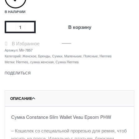
В НАЛИЧИИ
В корзину
В Избранное
Артикул:
Mir-7857
Категорий:
Женское
,
Бренды
,
Сумки
,
Маленькие
,
Поясные
,
Hermes
Метки:
Hermes
,
сумка женская
,
Сумка Hermes
ПОДЕЛИТЬСЯ
ОПИСАНИЕ
Сумка Constance Slim Wallet Veau Epsom PHW
– Кошелек со специальной прорезью для ремня, чтоб
носить на поясе. Идеально с платьем, брюками,