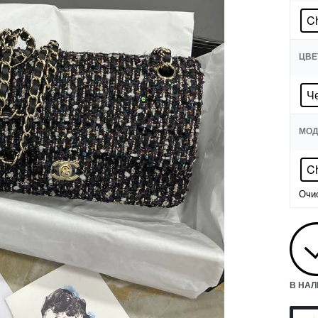
C
ЦВЕ
Ч
МОД
Ch
Очи
В НА