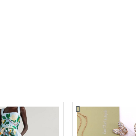
anel
Сумка Chanel
66000,00
₽