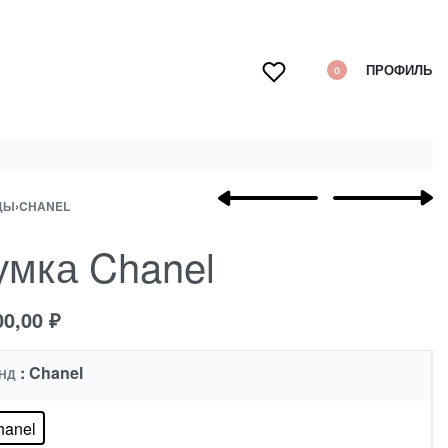
ПРОФИЛЬ
0
ДЫ
›
CHANEL
умка Chanel
00,00
₽
: Chanel
НД
hanel