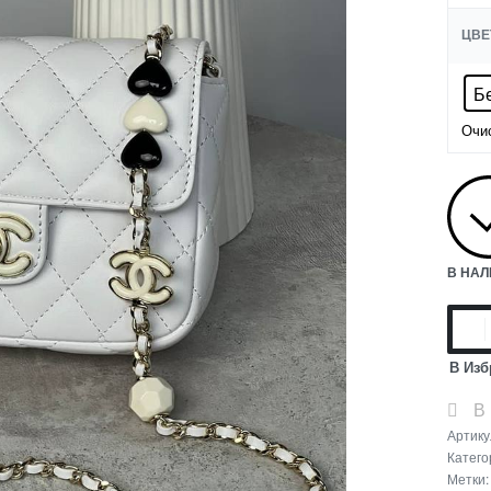
ЦВЕ
Б
Очи
В НА
В Изб
В
Артику
Катего
Метки