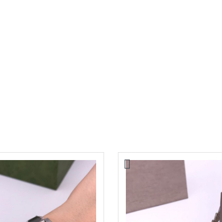
anel Woc
Сумка Chanel
44000,00
₽