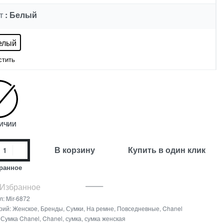
: Белый
Т
елый
стить
ЛИЧИИ
В корзину
Купить в один клик
ранное
 Избранное
л:
Mir-6872
рий:
Женское
,
Бренды
,
Сумки
,
На ремне
,
Повседневные
,
Chanel
:
Сумка Chanel
,
Chanel
,
сумка
,
сумка женская