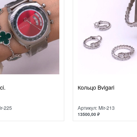
i.
Кольцо Bvlgari
ir-225
Артикул: Mir-213
13500,00
₽