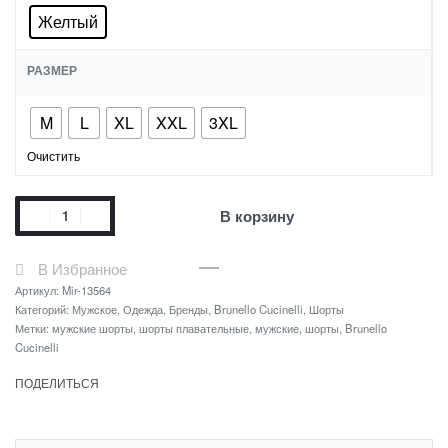
Желтый
РАЗМЕР
M
L
XL
XXL
3XL
Очистить
В корзину
В Избранное
Артикул:
Mir-13564
Категорий:
Мужское
,
Одежда
,
Бренды
,
Brunello Cucinelli
,
Шорты
Метки:
мужские шорты
,
шорты плавательные
,
мужские
,
шорты
,
Brunello
Cucinelli
ПОДЕЛИТЬСЯ