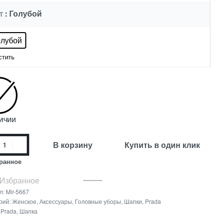
: Голубой
Т
олубой
стить
ЛИЧИИ
В корзину
Купить в один клик
ранное
 Избранное
л:
Mir-5667
рий:
Женское
,
Аксессуары
,
Головные уборы
,
Шапки
,
Prada
:
Prada
,
Шапка