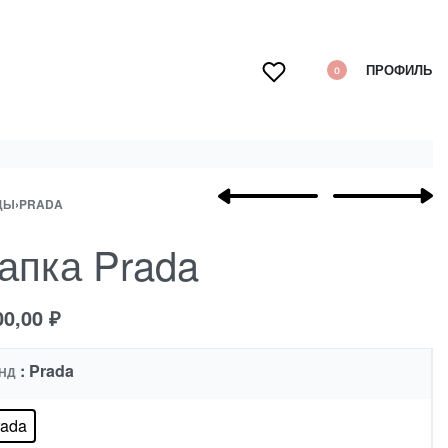
ПРОФИЛЬ
0
ДЫ
›
PRADA
апка Prada
00,00
₽
: Prada
НД
rada