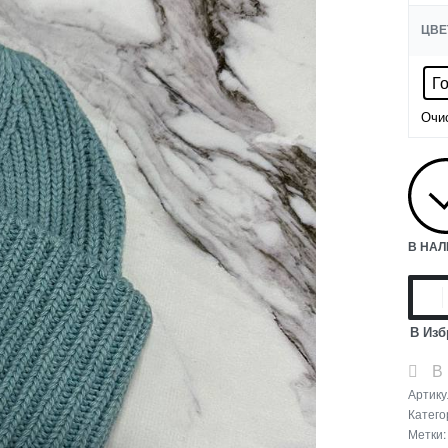
ЦВЕ
Г
Очи
В НА
В Изб
В
Артику
Катего
Метки