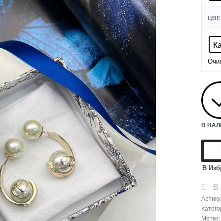
ЦВЕ
К
Очи
В НА
В Изб
В
Артику
Катего
Метки