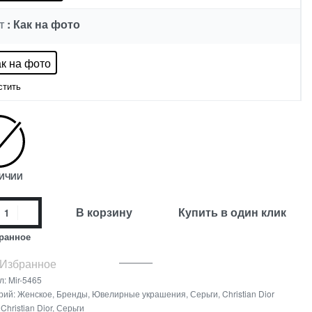
: Как на фото
Т
ак на фото
стить
ЛИЧИИ
В корзину
Купить в один клик
ранное
 Избранное
л:
Mir-5465
рий:
Женское
,
Бренды
,
Ювелирные украшения
,
Серьги
,
Christian Dior
:
Christian Dior
,
Серьги