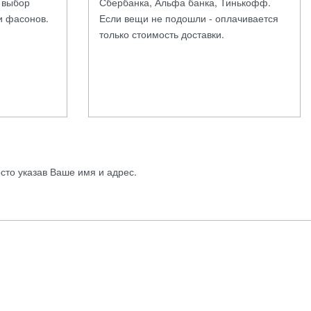
а выбор
Сбербанка, Альфа банка, Тинькофф.
и фасонов.
Если вещи не подошли - оплачивается
только стоимость доставки.
осто указав Ваше имя и адрес.
Для дома
Mirror Brand
Зеркальные реплики
Декор для дома
мировых брендов
Канцелярские товары