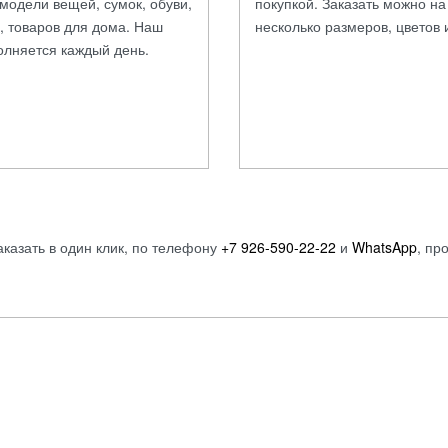
модели вещей, сумок, обуви,
покупкой. Заказать можно н
, товаров для дома. Наш
несколько размеров, цветов 
олняется каждый день.
аказать в один клик, по телефону
+7 926-590-22-22
и
WhatsApp
, пр
Мужское
Детям
Аксессуары
Девочкам
Обувь
Мальчикам