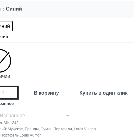
: Синий
Т
иний
стить
ЛИЧИИ
В корзину
Купить в один клик
ранное
 Избранное
л:
Mir-1242
рий:
Мужское
,
Бренды
,
Сумки
,
Портфели
,
Louis Vuitton
:
Портфель Louis Vuitton