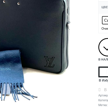
ЦВЕ
С
Очи
В НА
В Изб
В
Артику
Катего
Метка