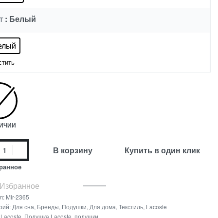
: Белый
Т
елый
стить
ЛИЧИИ
В корзину
Купить в один клик
ранное
 Избранное
л:
Mir-2365
рий:
Для сна
,
Бренды
,
Подушки
,
Для дома
,
Текстиль
,
Lacoste
:
Lacoste
,
Подушка Lacoste
,
подушки