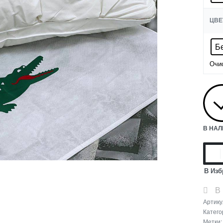
ЦВЕ
Б
Очи
В НА
В Изб
В
Артику
Катего
Метки