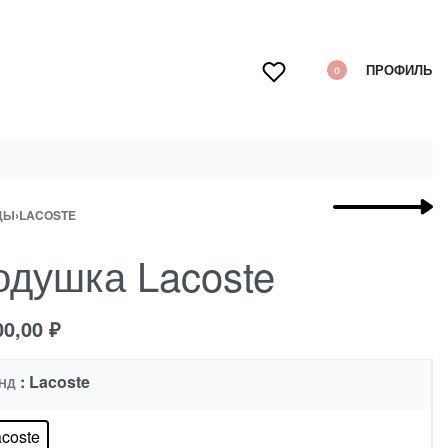
ПРОФИЛЬ
0
ДЫ
›
LACOSTE
одушка Lacoste
00,00
₽
: Lacoste
НД
coste