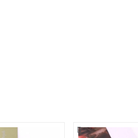
lgari
Крестик Bvlgari
9200,00
₽