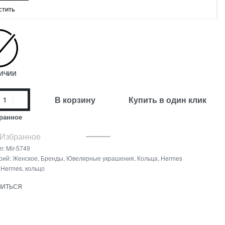
стить
ЛИЧИИ
В корзину
Купить в один клик
ранное
 Избранное
л:
Mir-5749
рий:
Женское
,
Бренды
,
Ювелирные украшения
,
Кольца
,
Hermes
:
Hermes
,
кольцо
ЛИТЬСЯ