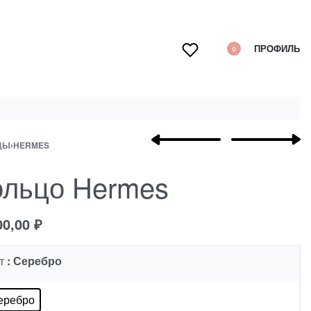
ПРОФИЛЬ
0
ДЫ
›
HERMES
ольцо Hermes
00,00
₽
: Серебро
Т
еребро