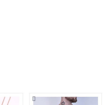
Колье Bvlgari
13700,00
₽