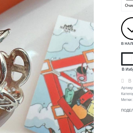
Очи
В НА
В Изб
В
Артику
Катего
Метки
ПОДЕ