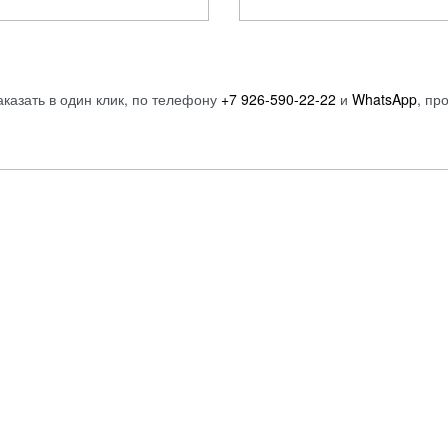
аказать в один клик, по телефону
+7 926-590-22-22
и
WhatsApp
, пр
Мужское
Детям
Аксессуары
Девочкам
Обувь
Мальчикам
Одежда
Детские товары
Сумки