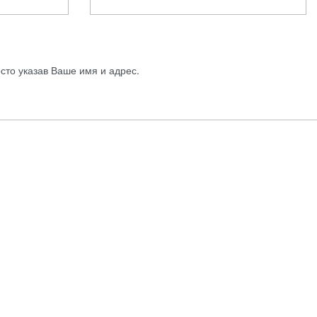
осто указав Ваше имя и адрес.
Для дома
Mirror Brand
Зеркальные реплики
Декор для дома
мировых брендов
Канцелярские товары
Мебель
+7 926-590-22-22
Посуда
Текстиль
Товары для животных
Политика конфиденциальности
Товары для спорта