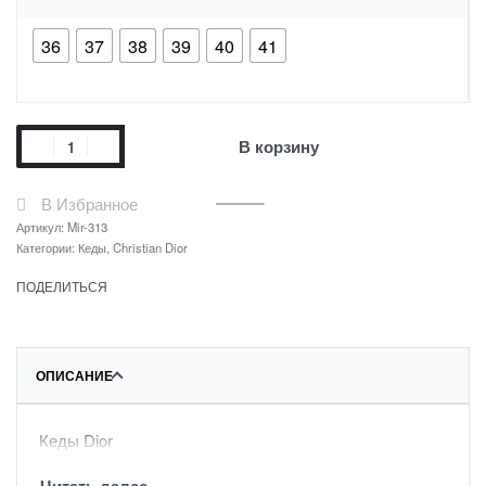
36
37
38
39
40
41
В корзину
В Избранное
Артикул:
Mir-313
Категории:
Кеды
,
Christian Dior
ПОДЕЛИТЬСЯ
ОПИСАНИЕ
Кеды Dior