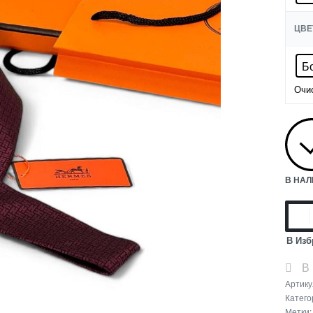
ЦВЕ
Б
Очи
В НА
В Изб
В
Артику
Катего
Метки