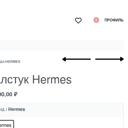
ПРОФИЛЬ
0
ДЫ
›
HERMES
алстук Hermes
00,00
₽
: Hermes
НД
ermes