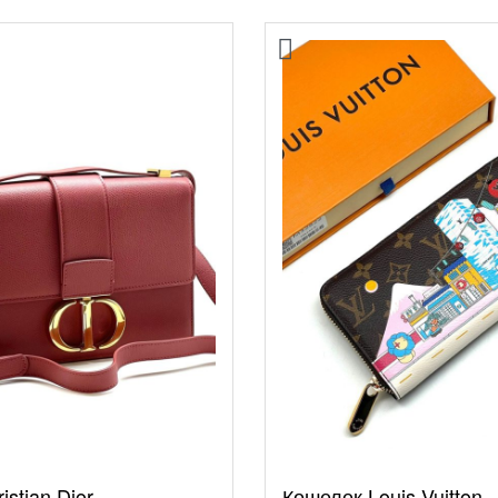
istian Dior
Кошелек Louis Vuitton