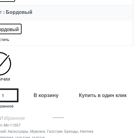
: Бордовый
Т
ордовый
стить
ЛИЧИИ
В корзину
Купить в один клик
ранное
 Избранное
л:
Mir-11557
рий:
Аксессуары
,
Мужское
,
Галстуки
,
Бренды
,
Hermes
:
Hermes
,
галстуки
,
галстук