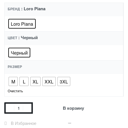
: Loro Piana
БРЕНД
Loro Piana
: Черный
ЦВЕТ
Черный
РАЗМЕР
M
L
XL
XXL
3XL
Очистить
В корзину
В Избранное